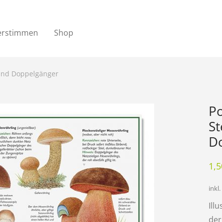
erstimmen
Shop
z und Doppelgänger
Po
St
D
1,
inkl
Ill
der