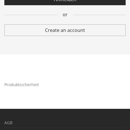
or
Wawra-Kunden-Nr.
(Falls vorhanden)
Create an account
Runge-Kunden-Nr.
(Falls vorhanden)
Ja, ich möchte ein Kundenkonto eröffnen und akzeptiere
die
Datenschutzerklärung
.
*
Produktsicherheit
Neues Kundenkonto anlegen
or
AGB